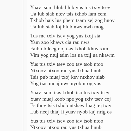
Yuav tsum hlub hlub yus tus txiv tsev
Ua lub siab ntev tsis txhob lam cem
Txhob hais lus phem tsam zej zog hnov
Ua lub siab loj hlub nws nwb mog
Tus me txiv tsev yog yus txoj sia
Yam zoo khaws cia rau nws
Faib ob leeg noj tsis txhob khuv xim
Vim yog ntuj tsim los ua txij ua nkawm
Yus tus txiv tsev zoo tav tsob ntoo
Ntxoov ntxoo rau yus txhua hnub
Tsis pub muaj txoj kev ntxhov siab
Yog tias muaj nws nyob nrog yus
Yuav tsum tsis txhob tso tus txiv tsev
Yuav muaj koob npe yog txiv tsev coj
Es thov tsis txhob ntshaw luag tej txiv
Lub neej thiaj li yuav nyob kaj nrig os
Yus tus txiv tsev zoo tav tsob ntoo
Ntxoov ntxoo rau yus txhua hnub