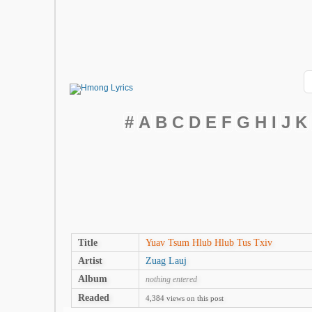
#
A
B
C
D
E
F
G
H
I
J
K
Title
Yuav Tsum Hlub Hlub Tus Txiv
Artist
Zuag Lauj
Album
nothing entered
Readed
4,384 views on this post