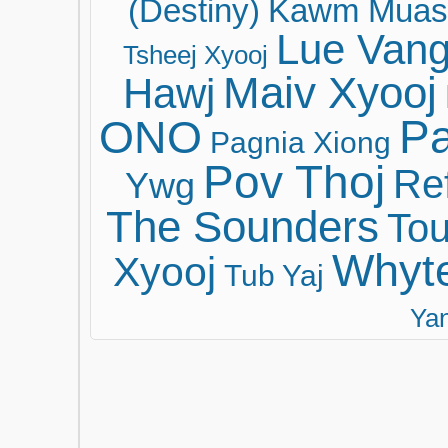
(Destiny)
Kawm Muas
Lue Van
Tsheej Xyooj
Maiv Xyooj
Hawj
ONO
Pa
Pagnia Xiong
Pov Thoj
Ref
Ywg
The Sounders
Tou
Whyt
Xyooj
Tub Yaj
Ya