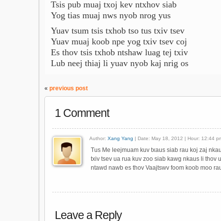
Tsis pub muaj txoj kev ntxhov siab
Yog tias muaj nws nyob nrog yus
Yuav tsum tsis txhob tso tus txiv tsev
Yuav muaj koob npe yog txiv tsev coj
Es thov tsis txhob ntshaw luag tej txiv
Lub neej thiaj li yuav nyob kaj nrig os
«
previous post
1 Comment
Author:
Xang Yang
| Date: May 18, 2012 | Hour: 12:44 p
Tus Me leejmuam kuv txaus siab rau koj zaj nkau
txiv tsev ua rua kuv zoo siab kawg nkaus li thov 
ntawd nawb es thov Vaajtswv foom koob moo ra
Leave a Reply