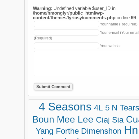
Warning
: Undefined variable $user_ID in
/home/hmonglyr/public_html/wp-
content/themes/lyricsy/comments.php
on line
99
Your name (Required)
Your e-mail (Your emai
(Required)
Your website
4 Seasons
4L
5 N Tear
Boun Mee Lee
Cu
Ciaj Sia
Hn
Yang
Forthe Dimenshon