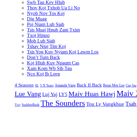
Swb Tau Kev Hlub
Thov Koj Txhob Ua Li No
Nyob Nov Tos Koj
Dig Muag
Poj Niam Lub Siab
Tsis Muaj Hnub Zam Txim
Txoj Hmoo
Mob Lub Siab
Tshav Ntuj Tim Koj
Tsis Yog Kuv Nyiam Koj Lawm Los
Don’t Turn Back
Koj Hlub Kuv Npaum Cas
Xam Kom Wb Sib Tau
Nco Koj Ib Leeg
4 Seasons
Back II Back
Amanda Vang
Boun Mee Lee
4L
5 N Tears
Ciaj Sia
Maiv 
Lue Vang
Maiv Huas Hawj
Luj Yaj
LY5
The Sounders
Tsab
Tou Ly Vangkhue
Vwj
SuddenRush