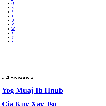
Q
R
S
T
U
V
W
X
Y
Z
« 4 Seasons »
Yog Muaj Ib Hnub
Cia Kuv Xav Tso