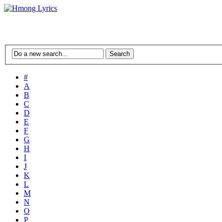
#
A
B
C
D
E
F
G
H
I
J
K
L
M
N
O
P