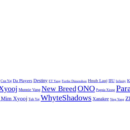
Destiny
Da Players
Hnub Lauj
IIU
K
Cua Yaj
ET Yang
Forthe Dimenshon
Infinity
Par
ONO
Xyooj
New Breed
Munnie Vang
Pagnia Xiong
WhyteShadows
Z
 Mim Xyooj
Xanakee
Tub Yaj
Ying Yang