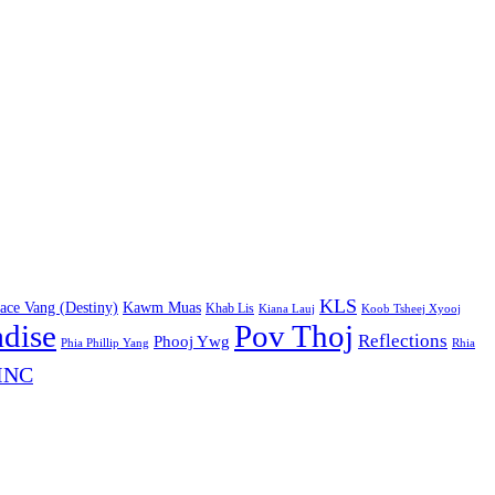
KLS
ace Vang (Destiny)
Kawm Muas
Khab Lis
Kiana Lauj
Koob Tsheej Xyooj
adise
Pov Thoj
Reflections
Phooj Ywg
Phia Phillip Yang
Rhia
INC