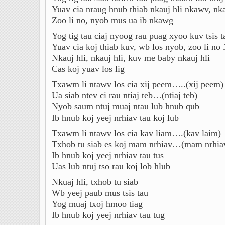
Yuav cia nraug hnub thiab nkauj hli nkawv, nk
Zoo li no, nyob mus ua ib nkawg
Yog tig tau ciaj nyoog rau puag xyoo kuv tsis 
Yuav cia koj thiab kuv, wb los nyob, zoo li no
Nkauj hli, nkauj hli, kuv me baby nkauj hli
Cas koj yuav los lig
Txawm li ntawv los cia xij peem…..(xij peem)
Ua siab ntev ci rau ntiaj teb…(ntiaj teb)
Nyob saum ntuj muaj ntau lub hnub qub
Ib hnub koj yeej nrhiav tau koj lub
Txawm li ntawv los cia kav liam….(kav laim)
Txhob tu siab es koj mam nrhiav…(mam nrhia
Ib hnub koj yeej nrhiav tau tus
Uas lub ntuj tso rau koj lob hlub
Nkuaj hli, txhob tu siab
Wb yeej paub mus tsis tau
Yog muaj txoj hmoo tiag
Ib hnub koj yeej nrhiav tau tug