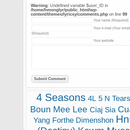
Warning
: Undefined variable $user_ID in
/home/hmonglyr/public_html/wp-
content/themes/lyricsy/comments.php
on line
99
Your name (Required)
Your e-mail (Your emai
(Required)
Your website
4 Seasons
4L
5 N Tear
Boun Mee Lee
Cu
Ciaj Sia
Hn
Yang
Forthe Dimenshon