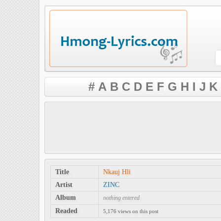
#
A
B
C
D
E
F
G
H
I
J
K
Title
Nkauj Hli
Artist
ZINC
Album
nothing entered
Readed
5,176 views on this post