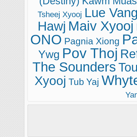
(Destiny)
Kawm Muas
Lue Van
Tsheej Xyooj
Maiv Xyooj
Hawj
ONO
Pa
Pagnia Xiong
Pov Thoj
Ref
Ywg
The Sounders
Tou
Whyt
Xyooj
Tub Yaj
Ya