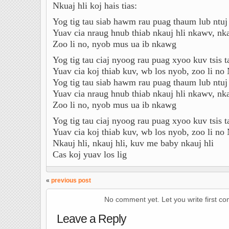
Nkuaj hli koj hais tias:
Yog tig tau siab hawm rau puag thaum lub ntuj 
Yuav cia nraug hnub thiab nkauj hli nkawv, nk
Zoo li no, nyob mus ua ib nkawg
Yog tig tau ciaj nyoog rau puag xyoo kuv tsis 
Yuav cia koj thiab kuv, wb los nyob, zoo li no
Yog tig tau siab hawm rau puag thaum lub ntuj 
Yuav cia nraug hnub thiab nkauj hli nkawv, nk
Zoo li no, nyob mus ua ib nkawg
Yog tig tau ciaj nyoog rau puag xyoo kuv tsis 
Yuav cia koj thiab kuv, wb los nyob, zoo li no
Nkauj hli, nkauj hli, kuv me baby nkauj hli
Cas koj yuav los lig
«
previous post
No comment yet. Let you write first c
Leave a Reply