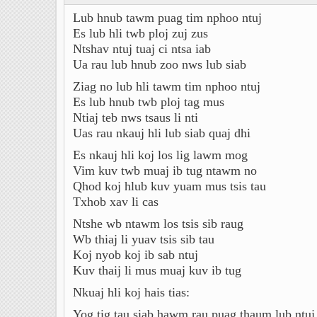
Lub hnub tawm puag tim nphoo ntuj
Es lub hli twb ploj zuj zus
Ntshav ntuj tuaj ci ntsa iab
Ua rau lub hnub zoo nws lub siab
Ziag no lub hli tawm tim nphoo ntuj
Es lub hnub twb ploj tag mus
Ntiaj teb nws tsaus li nti
Uas rau nkauj hli lub siab quaj dhi
Es nkauj hli koj los lig lawm mog
Vim kuv twb muaj ib tug ntawm no
Qhod koj hlub kuv yuam mus tsis tau
Txhob xav li cas
Ntshe wb ntawm los tsis sib raug
Wb thiaj li yuav tsis sib tau
Koj nyob koj ib sab ntuj
Kuv thaij li mus muaj kuv ib tug
Nkuaj hli koj hais tias:
Yog tig tau siab hawm rau puag thaum lub ntuj 