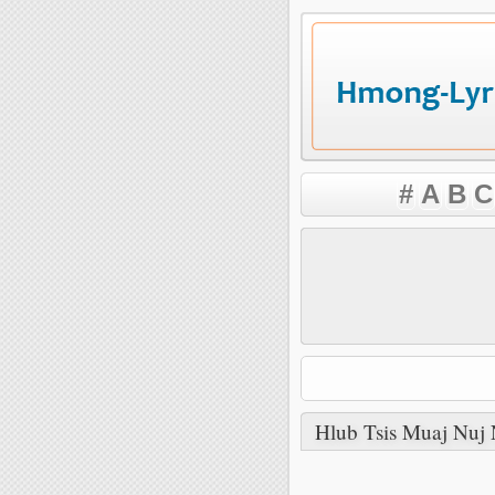
#
A
B
C
Hlub Tsis Muaj Nuj 