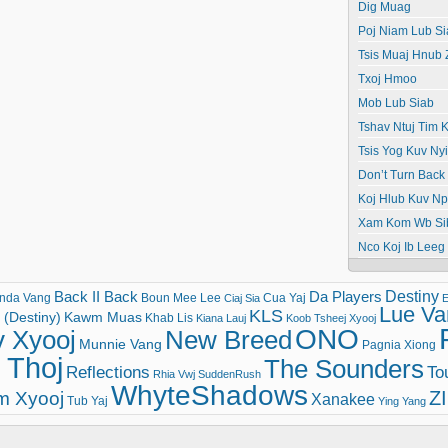
Dig Muag
Poj Niam Lub Si
Tsis Muaj Hnub
Txoj Hmoo
Mob Lub Siab
Tshav Ntuj Tim K
Tsis Yog Kuv N
Don’t Turn Back
Koj Hlub Kuv N
Xam Kom Wb Si
Nco Koj Ib Leeg
Destiny
Back II Back
Da Players
nda Vang
Boun Mee Lee
Cua Yaj
Ciaj Sia
E
Lue Va
KLS
(Destiny)
Kawm Muas
Khab Lis
Kiana Lauj
Koob Tsheej Xyooj
ONO
v Xyooj
New Breed
Munnie Vang
Pagnia Xiong
 Thoj
The Sounders
Reflections
To
Rhia Vwj
SuddenRush
WhyteShadows
Z
m Xyooj
Xanakee
Tub Yaj
Ying Yang