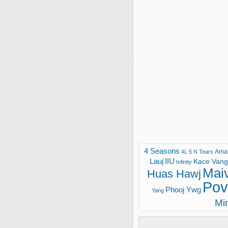
4 Seasons
Ama
4L
5 N Tears
Lauj
IIU
Kace Vang 
Infinity
Mai
Huas Hawj
Pov
Phooj Ywg
Yang
Mi