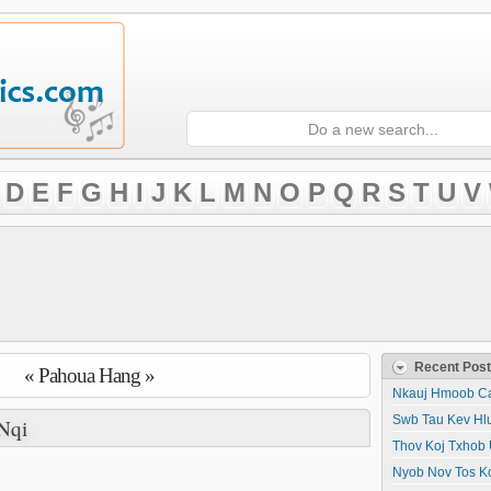
D
E
F
G
H
I
J
K
L
M
N
O
P
Q
R
S
T
U
V
Recent Pos
« Pahoua Hang »
Nkauj Hmoob Ca
Swb Tau Kev Hl
Nqi
Thov Koj Txhob 
Nyob Nov Tos K