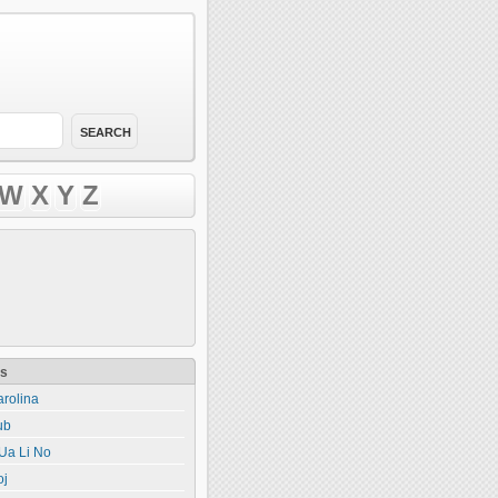
W
X
Y
Z
ts
rolina
ub
Ua Li No
oj