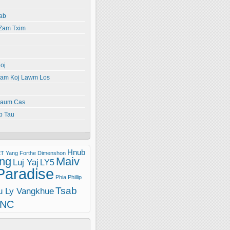
ab
 Zam Txim
oj
yiam Koj Lawm Los
paum Cas
b Tau
Hnub
T Yang
Forthe Dimenshon
ng
Maiv
Luj Yaj
LY5
Paradise
Phia Phillip
Tsab
u Ly Vangkhue
INC