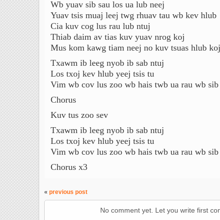
Wb yuav sib sau los ua lub neej
Yuav tsis muaj leej twg rhuav tau wb kev hlub
Cia kuv cog lus rau lub ntuj
Thiab daim av tias kuv yuav nrog koj
Mus kom kawg tiam neej no kuv tsuas hlub ko
Txawm ib leeg nyob ib sab ntuj
Los txoj kev hlub yeej tsis tu
Vim wb cov lus zoo wb hais twb ua rau wb sib
Chorus
Kuv tus zoo sev
Txawm ib leeg nyob ib sab ntuj
Los txoj kev hlub yeej tsis tu
Vim wb cov lus zoo wb hais twb ua rau wb sib
Chorus x3
«
previous post
No comment yet. Let you write first c