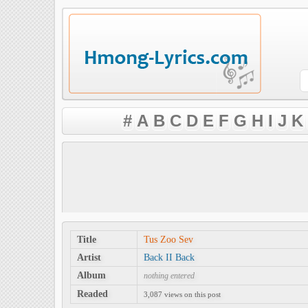
#
A
B
C
D
E
F
G
H
I
J
K
Title
Tus Zoo Sev
Artist
Back II Back
Album
nothing entered
Readed
3,087 views on this post