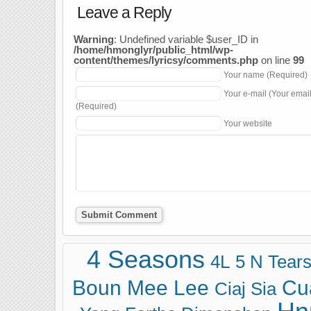
Leave a Reply
Warning
: Undefined variable $user_ID in
/home/hmonglyr/public_html/wp-
content/themes/lyricsy/comments.php
on line
99
Your name (Required)
Your e-mail (Your emai
(Required)
Your website
4 Seasons
4L
5 N Tear
Boun Mee Lee
Cu
Ciaj Sia