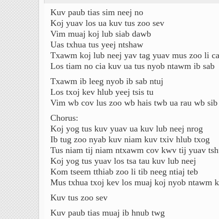
Kuv paub tias sim neej no
Koj yuav los ua kuv tus zoo sev
Vim muaj koj lub siab dawb
Uas txhua tus yeej ntshaw
Txawm koj lub neej yav tag yuav mus zoo li c
Los tiam no cia kuv ua tus nyob ntawm ib sab
Txawm ib leeg nyob ib sab ntuj
Los txoj kev hlub yeej tsis tu
Vim wb cov lus zoo wb hais twb ua rau wb sib
Chorus:
Koj yog tus kuv yuav ua kuv lub neej nrog
Ib tug zoo nyab kuv niam kuv txiv hlub txog
Tus niam tij niam ntxawm cov kwv tij yuav tsh
Koj yog tus yuav los tsa tau kuv lub neej
Kom tseem tthiab zoo li tib neeg ntiaj teb
Mus txhua txoj kev los muaj koj nyob ntawm k
Kuv tus zoo sev
Kuv paub tias muaj ib hnub twg