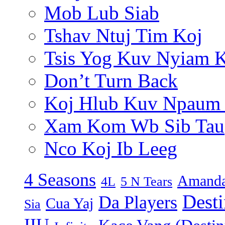
Mob Lub Siab
Tshav Ntuj Tim Koj
Tsis Yog Kuv Nyiam 
Don’t Turn Back
Koj Hlub Kuv Npaum
Xam Kom Wb Sib Tau
Nco Koj Ib Leeg
4 Seasons
Amanda
4L
5 N Tears
Dest
Da Players
Cua Yaj
Sia