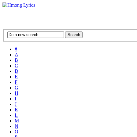
#
A
B
C
D
E
F
G
H
I
J
K
L
M
N
O