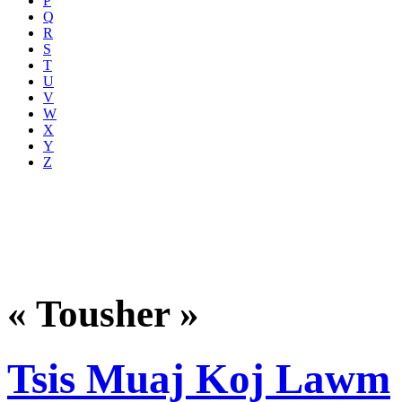
P
Q
R
S
T
U
V
W
X
Y
Z
« Tousher »
Tsis Muaj Koj Lawm