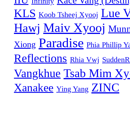
IIU
Kace Vang (Destin
Infinity
Lue 
KLS
Koob Tsheej Xyooj
Maiv Xyooj
Hawj
Munn
Paradise
Xiong
Phia Phillip Y
Reflections
Rhia Vwj
SuddenR
Tsab Mim Xy
Vangkhue
ZINC
Xanakee
Ying Yang