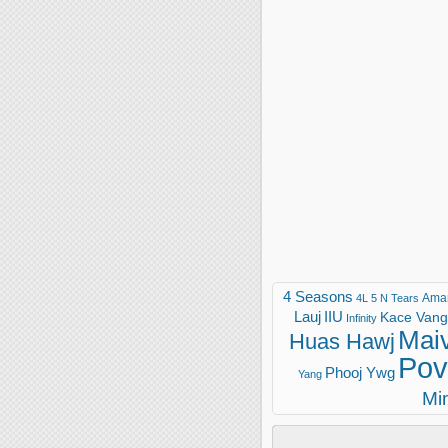
4 Seasons
Ama
4L
5 N Tears
Lauj
IIU
Kace Vang 
Infinity
Mai
Huas Hawj
Pov
Phooj Ywg
Yang
Mi