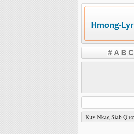
#
A
B
C
Kuv Nkag Siab Qho