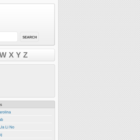
W
X
Y
Z
ts
rolina
ub
Ua Li No
oj