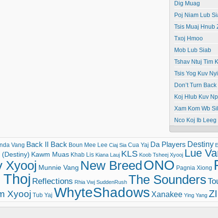
Dig Muag
Poj Niam Lub Si
Tsis Muaj Hnub
Txoj Hmoo
Mob Lub Siab
Tshav Ntuj Tim K
Tsis Yog Kuv N
Don’t Turn Back
Koj Hlub Kuv N
Xam Kom Wb Si
Nco Koj Ib Leeg
Destiny
Back II Back
Da Players
nda Vang
Boun Mee Lee
Cua Yaj
Ciaj Sia
E
Lue Va
KLS
(Destiny)
Kawm Muas
Khab Lis
Kiana Lauj
Koob Tsheej Xyooj
ONO
v Xyooj
New Breed
Munnie Vang
Pagnia Xiong
 Thoj
The Sounders
Reflections
To
Rhia Vwj
SuddenRush
WhyteShadows
Z
m Xyooj
Xanakee
Tub Yaj
Ying Yang