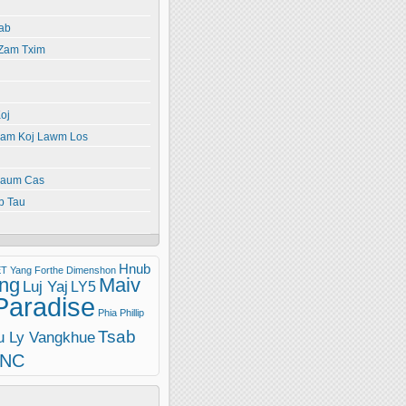
ab
 Zam Txim
oj
yiam Koj Lawm Los
paum Cas
b Tau
Hnub
T Yang
Forthe Dimenshon
ng
Maiv
Luj Yaj
LY5
Paradise
Phia Phillip
Tsab
u Ly Vangkhue
INC