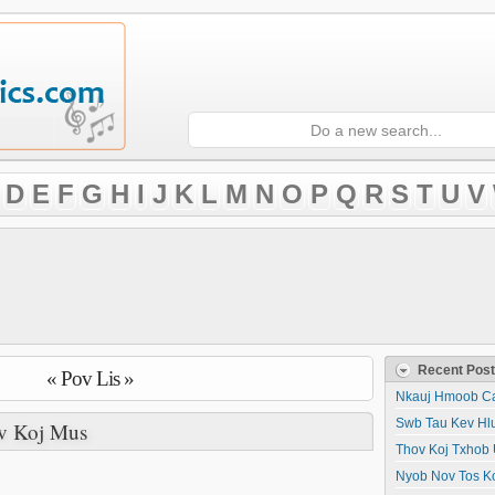
D
E
F
G
H
I
J
K
L
M
N
O
P
Q
R
S
T
U
V
Recent Pos
« Pov Lis »
Nkauj Hmoob Ca
Swb Tau Kev Hl
v Koj Mus
Thov Koj Txhob 
Nyob Nov Tos K