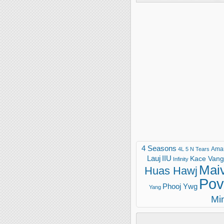
4 Seasons
Ama
4L
5 N Tears
Lauj
IIU
Kace Vang 
Infinity
Mai
Huas Hawj
Pov
Phooj Ywg
Yang
Mi