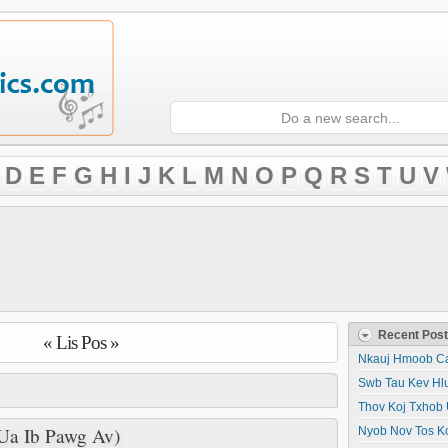
D
E
F
G
H
I
J
K
L
M
N
O
P
Q
R
S
T
U
V
Recent Pos
« Lis Pos »
Nkauj Hmoob Ca
Swb Tau Kev Hl
Thov Koj Txhob 
Ua Ib Pawg Av)
Nyob Nov Tos K