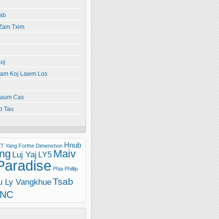
ab
 Zam Txim
oj
yiam Koj Lawm Los
paum Cas
b Tau
Hnub
T Yang
Forthe Dimenshon
ng
Maiv
Luj Yaj
LY5
Paradise
Phia Phillip
Tsab
u Ly Vangkhue
INC