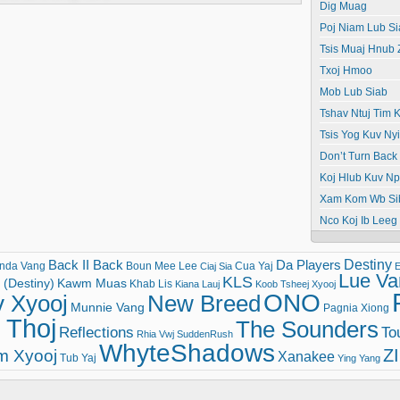
Dig Muag
Poj Niam Lub Si
Tsis Muaj Hnub
Txoj Hmoo
Mob Lub Siab
Tshav Ntuj Tim K
Tsis Yog Kuv N
Don’t Turn Back
Koj Hlub Kuv N
Xam Kom Wb Si
Nco Koj Ib Leeg
Destiny
Back II Back
Da Players
nda Vang
Boun Mee Lee
Cua Yaj
Ciaj Sia
E
Lue Va
KLS
(Destiny)
Kawm Muas
Khab Lis
Kiana Lauj
Koob Tsheej Xyooj
ONO
v Xyooj
New Breed
Munnie Vang
Pagnia Xiong
 Thoj
The Sounders
Reflections
To
Rhia Vwj
SuddenRush
WhyteShadows
Z
m Xyooj
Xanakee
Tub Yaj
Ying Yang