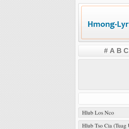
#
A
B
C
Hlub Los Nco
Hlub Tso Cia (Tuag 