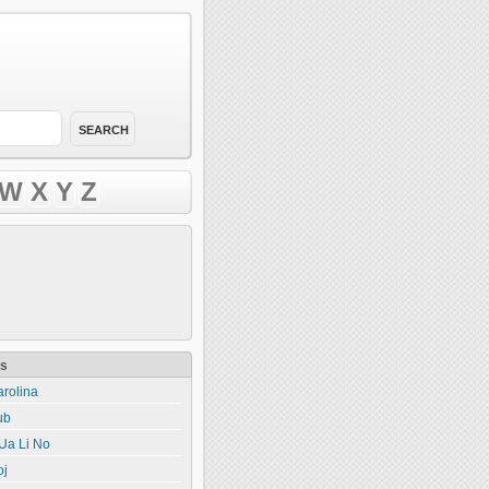
W
X
Y
Z
ts
rolina
ub
Ua Li No
oj